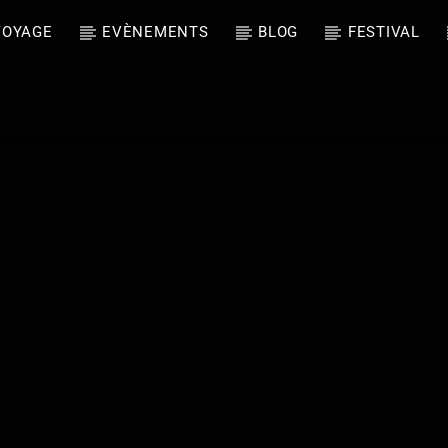
VOYAGE
EVÈNEMENTS
BLOG
FESTIVAL
oment
Ako Komíny
ety