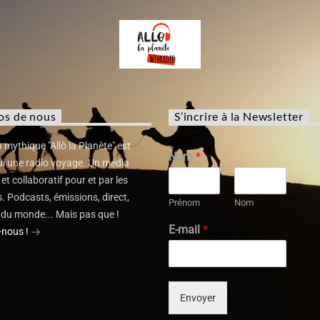
os de nous
S’incrire à la Newsletter
 mythique "Allô la Planète" est
Nom
*
ui une radio voyage. Un média
 et collaboratif pour et par les
 Podcasts, émissions, direct,
Prénom
Nom
du monde... Mais pas que !
E-mail
*
-nous !
Envoyer