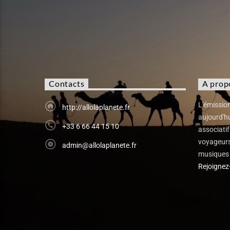
Contacts
A prop
L'émission
http://allolaplanete.fr
aujourd'h
+33 6 66 44 15 10
associatif
voyageurs.
admin@allolaplanete.fr
musiques 
Rejoignez