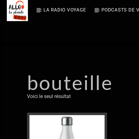
LA RADIO VOYAGE
PODCASTS DE 
En ce m
Allo La Planè
Dni 
te
Zive kv
bouteille
La radio voyage
Voici le seul résultat