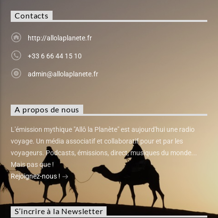
Contacts
http://allolaplanete.fr
+33 6 66 44 15 10
admin@allolaplanete.fr
A propos de nous
L'émission mythique "Allô la Planète" est aujourd'hui une radio
voyage. Un média associatif et collaboratif pour et par les
voyageurs. Podcasts, émissions, direct, musiques du monde...
Mais pas que !
Rejoignez-nous !
S’incrire à la Newsletter