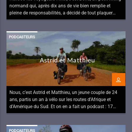
normand qui, après dix ans de vie bien remplie et
pleine de responsabilités, a décidé de tout plaquer
pour partir à vélo jusqu’en Norvège. De mini-aventurier
multi-supports à cycliste longue distance en Europe,
de cadre-manager à animateur ambiance à l’UCPA, ma
PODCASTEURS
vie est un patchwork […]
Astrid et Matthieu
Nous, c’est Astrid et Matthieu, un jeune couple de 24
ans, partis un an à vélo sur les routes d’Afrique et
d’Amérique du Sud. Et on en a fait un podcast : 17
rayon d’espoir. Au programme, des cartes postales
sonores de nos aventures à vélo accompagnées de
sons pris lors du voyage, et des […]
PODCASTEURS