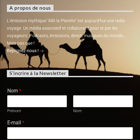
A propos de nous
L'émission mythique "Allô la Planète" est aujourd'hui une radio
voyage. Un média associatif et collaboratif pour et par les
voyageurs. Podcasts, émissions, direct, musiques du monde...
Mais pas que !
Rejoignez-nous !
S’incrire à la Newsletter
Nom
*
Prénom
Nom
E-mail
*