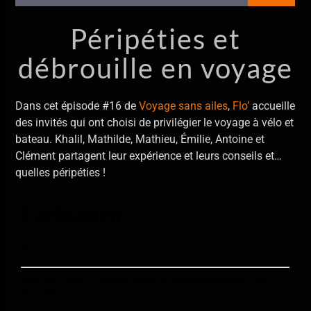
En ce moment
Rock Bottom
Péripéties et
Jack and the Weatherman
débrouille en voyage
Dans cet épisode #16 de
Voyage sans ailes
,
Flo’
accueille
des invités qui ont choisi de privilégier le voyage à vélo et
bateau. Khalil, Mathilde, Mathieu, Émilie, Antoine et
Allo La Planète
Clément partagent leur expérience et leurs conseils et…
quelles péripéties !