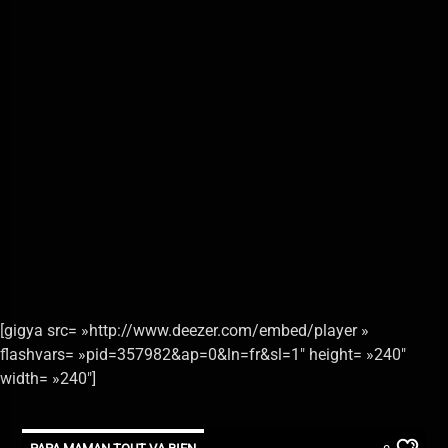
En ce moment
Sail
AWOLNATION
Allo La Planète
[gigya src= »http://www.deezer.com/embed/player »
flashvars= »pid=357982&ap=0&ln=fr&sl=1″ height= »240″
width= »240″]