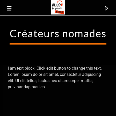
Créateurs nomades
Allo La Planète
La radio voyage
I am text block. Click edit button to change this text.
Lorem ipsum dolor sit amet, consectetur adipiscing
elit. Ut elit tellus, luctus nec ullamcorper mattis,
pulvinar dapibus leo.