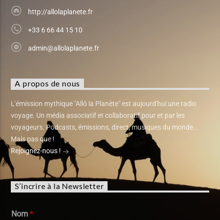
http://allolaplanete.fr
+33 6 66 44 15 10
admin@allolaplanete.fr
A propos de nous
L'émission mythique "Allô la Planète" est aujourd'hui une radio
voyage. Un média associatif et collaboratif pour et par les
voyageurs. Podcasts, émissions, direct, musiques du monde...
Mais pas que !
Rejoignez-nous !
S’incrire à la Newsletter
Nom
*