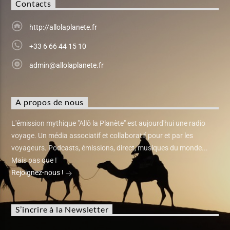
Contacts
http://allolaplanete.fr
+33 6 66 44 15 10
admin@allolaplanete.fr
A propos de nous
L'émission mythique "Allô la Planète" est aujourd'hui une radio
voyage. Un média associatif et collaboratif pour et par les
voyageurs. Podcasts, émissions, direct, musiques du monde...
Mais pas que !
Rejoignez-nous !
S’incrire à la Newsletter