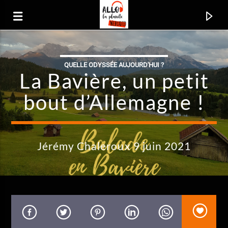
QUELLE ODYSSÉE AUJOURD'HUI ?
Allo La Planète
La Bavière, un petit
La radio voyage
bout d’Allemagne !
Jérémy Chaleroux 9 juin 2021