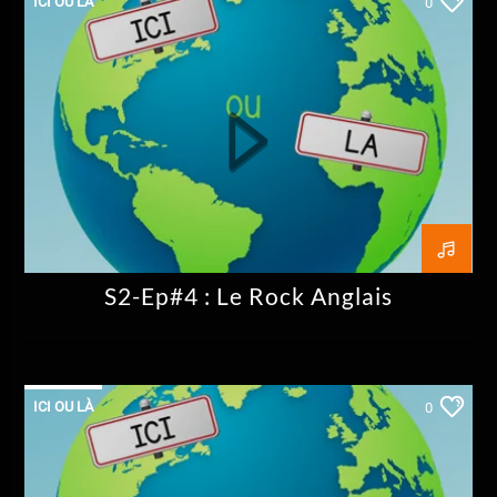
ICI OU LÀ
0
S2-Ep#4 : Le Rock Anglais
ICI OU LÀ
0