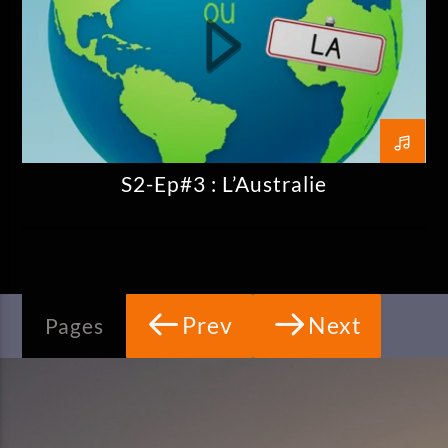
S2-Ep#3 : L’Australie
Prev
Next
Pages