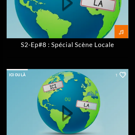
En ce moment
Monsoon's Dance
Karunesh
S2-Ep#8 : Spécial Scène Locale
Allo La Planète
ICI OU LÀ
1