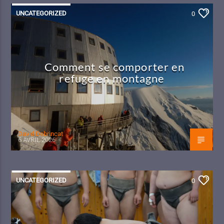
UNCATEGORIZED
0
Comment se comporter en
refuge en montagne
David Debrincat
6 AVRIL 2026
UNCATEGORIZED
0