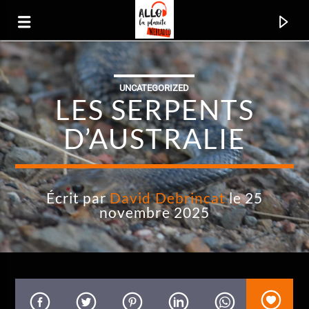
UNCATEGORIZED
Allo La Planète
LES SERPENTS
La radio voyage
D’AUSTRALIE
Écrit par
David Debrincat
le 25
novembre 2025