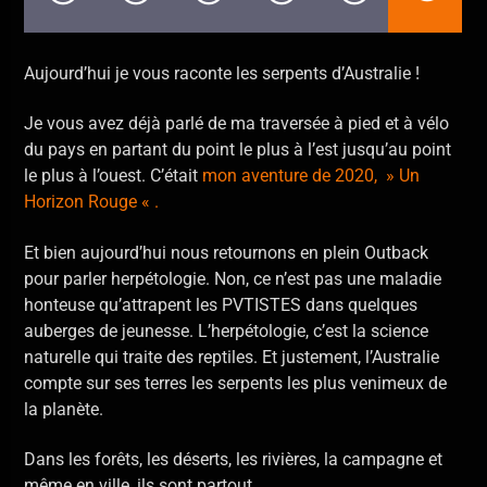
En ce moment
Tana Tani (State of Bengal Vs. Paban
Paban Das Paul, State Of Bengal
Das Paul)
Aujourd’hui je vous raconte les serpents d’Australie !
Je vous avez déjà parlé de ma traversée à pied et à vélo
du pays en partant du point le plus à l’est jusqu’au point
le plus à l’ouest. C’était
mon aventure de 2020, » Un
Horizon Rouge « .
Allo La Planète
Et bien aujourd’hui nous retournons en plein Outback
pour parler herpétologie. Non, ce n’est pas une maladie
honteuse qu’attrapent les PVTISTES dans quelques
auberges de jeunesse. L’herpétologie, c’est la science
naturelle qui traite des reptiles. Et justement, l’Australie
compte sur ses terres les serpents les plus venimeux de
la planète.
Dans les forêts, les déserts, les rivières, la campagne et
même en ville, ils sont partout.