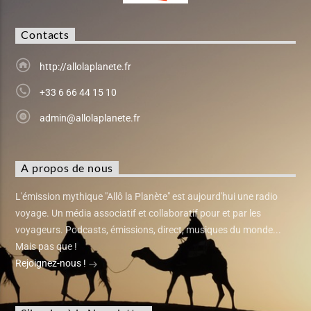
Contacts
http://allolaplanete.fr
+33 6 66 44 15 10
admin@allolaplanete.fr
A propos de nous
L'émission mythique "Allô la Planète" est aujourd'hui une radio
voyage. Un média associatif et collaboratif pour et par les
voyageurs. Podcasts, émissions, direct, musiques du monde...
Mais pas que !
Rejoignez-nous !