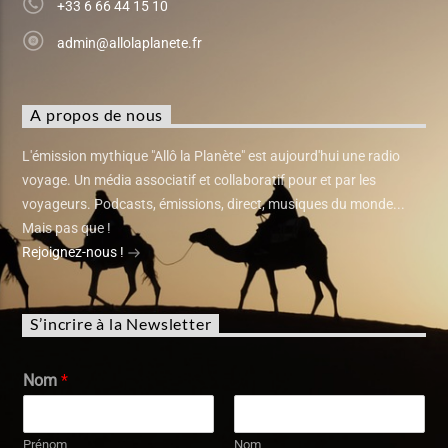
+33 6 66 44 15 10
admin@allolaplanete.fr
A propos de nous
L'émission mythique "Allô la Planète" est aujourd'hui une radio
voyage. Un média associatif et collaboratif pour et par les
voyageurs. Podcasts, émissions, direct, musiques du monde...
Mais pas que !
Rejoignez-nous !
S’incrire à la Newsletter
Nom
*
Prénom
Nom