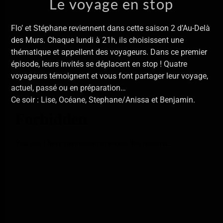
Le voyage en stop
En ce moment
Delilah
Aeris Roves
Flo’ et Stéphane reviennent dans cette saison 2 d’Au-Delà
des Murs. Chaque lundi à 21h, ils choisissent une
thématique et appellent des voyageurs. Dans ce premier
épisode, leurs invités se déplacent en stop ! Quatre
voyageurs témoignent et vous font partager leur voyage,
actuel, passé ou en préparation…
Ce soir : Lise, Océane, Stephane/Anissa et Benjamin.
Allo La Planète