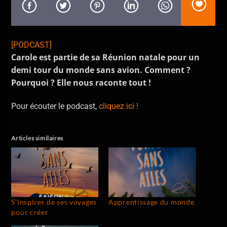
En ce moment
All About Me
Jalen Ngonda
[PODCAST]
Carole est partie de sa Réunion natale pour un
demi tour du monde sans avion. Comment ?
Pourquoi ? Elle nous raconte tout !
Pour écouter le podcast,
cliquez ici !
Allo La Planète
Articles similaires
S’inspirer de ses voyages
Apprentissage du monde
pour créer