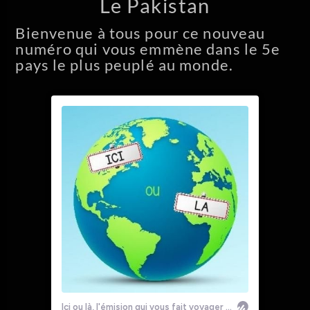
Le Pakistan
En ce moment
El Vuelo
Bienvenue à tous pour ce nouveau
Hughes De Courson, Tomas Gubitsch, Tomas
numéro qui vous emmène dans le 5e
Gubitsch/Dobri Hristov Choir from Sofia/Plovdiv`s
pays le plus peuplé au monde.
Children`s Choir/Radio Sofia Sinfonic Orchestra,
Radio Sofia Sinfonic Orchestra
Allo La Planète