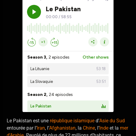
Le Pakistan est une
république islamique
d’
Asie du Sud
entourée par l’
Iran
, l’
Afghanistan
, la
Chine
, l’
Inde
et la
mer
d’Arabie
. Peuplé de plus de 22 millions d’habitants, ce