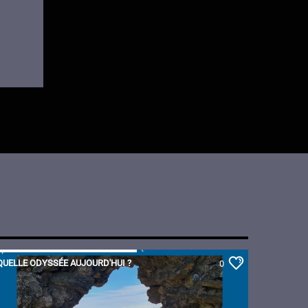
QUELLE ODYSSÉE AUJOURD'HUI ?
0