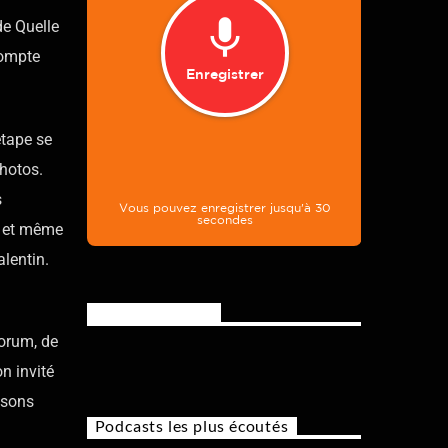
de Quelle
compte
étape se
hotos.
s
a et même
lentin.
Rejoignez-nous
Forum, de
n invité
ssons
Podcasts les plus écoutés