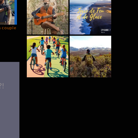
n couple
?!