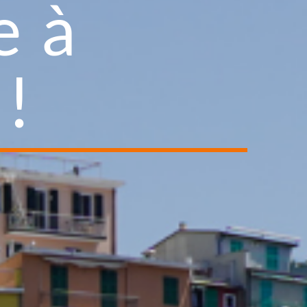
e à
 !