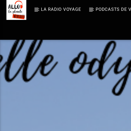
LA RADIO VOYAGE
PODCASTS DE 
En ce m
Allo La Planè
Wint
te
Chloë 
La radio voyage