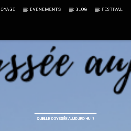
VOYAGE
EVÈNEMENTS
BLOG
FESTIVAL
oment
er's Light
Agnew
QUELLE ODYSSÉE AUJOURD'HUI ?