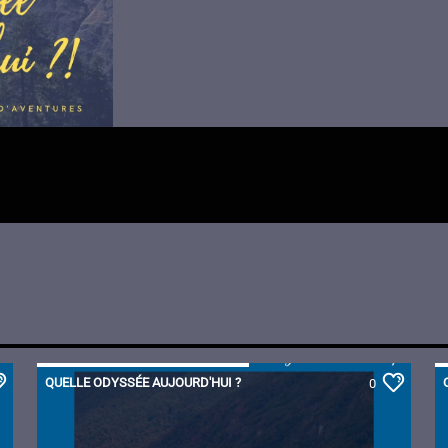
QUELLE ODYSSÉE AUJOURD'HUI ?
0