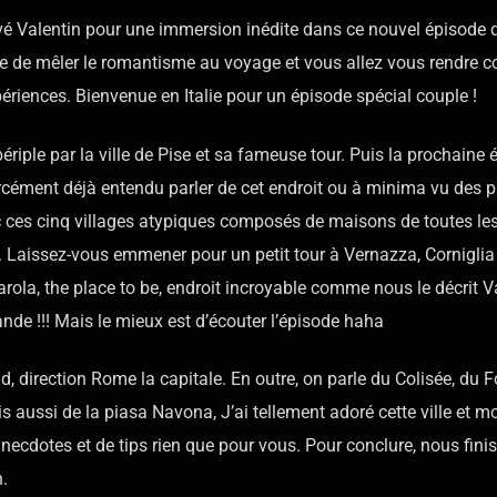
uvé Valentin pour une immersion inédite dans ce nouvel épisode 
e de mêler le romantisme au voyage et vous allez vous rendre 
xpériences. Bienvenue en Italie pour un épisode spécial couple !
ple par la ville de Pise et sa fameuse tour. Puis la prochaine 
rcément déjà entendu parler de cet endroit ou à minima vu des p
 ces cinq villages atypiques composés de maisons de toutes le
. Laissez-vous emmener pour un petit tour à Vernazza, Cornigli
ola, the place to be, endroit incroyable comme nous le décrit Va
mande !!! Mais le mieux est d’écouter l’épisode haha
d, direction Rome la capitale. En outre, on parle du Colisée, du 
 aussi de la piasa Navona, J’ai tellement adoré cette ville et mo
necdotes et de tips rien que pour vous. Pour conclure, nous fini
.