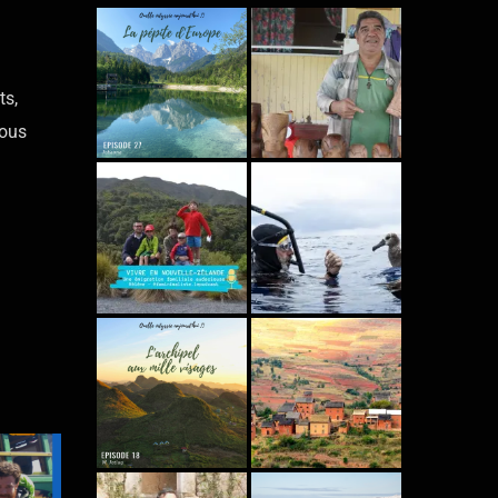
ts,
vous