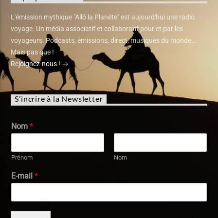
L'émission mythique "Allô la Planète" est aujourd'hui une radio
voyage. Un média associatif et collaboratif pour et par les
voyageurs. Podcasts, émissions, direct, musiques du monde...
Mais pas que !
Rejoignez-nous !
S’incrire à la Newsletter
Nom
*
Prénom
Nom
E-mail
*