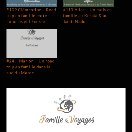
#109 Clémentine – Road
#110 Alice – Un mois en
trip en famille entre
famille au Kerala & au
Londres et l’Écosse
Tamil Nadu
#24 – Marion – Un road
trip en famille dans le
sud du Maroc