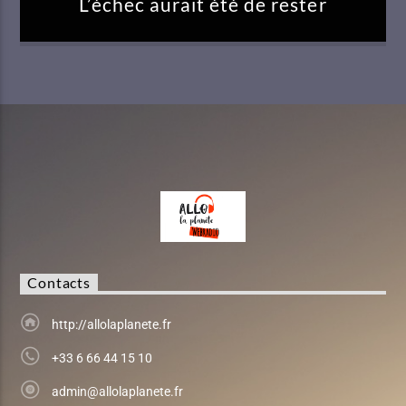
L’échec aurait été de rester
Contacts
http://allolaplanete.fr
+33 6 66 44 15 10
admin@allolaplanete.fr