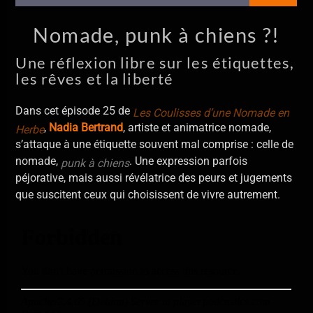
En ce moment
El Jardin
Nomade, punk à chiens ?!
Hermanos Gutierrez
Une réflexion libre sur les étiquettes,
les rêves et la liberté
Dans cet épisode 25 de
Les Coulisses d’une Nomade en
,
Nadia Bertrand
, artiste et animatrice nomade,
Herbe
s’attaque à une étiquette souvent mal comprise : celle de
Allo La Planète
nomade,
. Une expression parfois
punk à chiens
péjorative, mais aussi révélatrice des peurs et jugements
que suscitent ceux qui choisissent de vivre autrement.