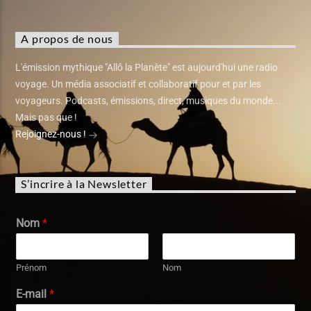
A propos de nous
L'émission mythique "Allô la Planète" est aujourd'hui une radio
voyage. Un média associatif et collaboratif pour et par les
voyageurs. Podcasts, émissions, direct, musiques du monde...
Mais pas que !
Rejoignez-nous !
S’incrire à la Newsletter
Nom
*
Prénom
Nom
E-mail
*