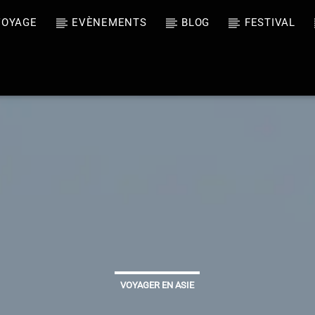
VOYAGE
EVÈNEMENTS
BLOG
FESTIVAL
oment
ng My Religion
VOYAGER EN ASIE