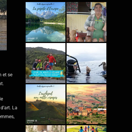
 et se
t.
de
d’art. La
femmes,