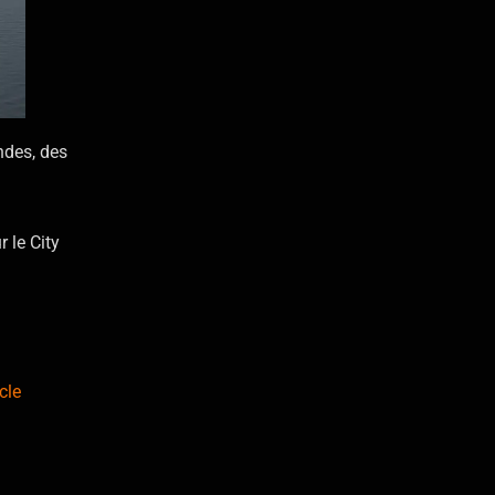
ndes, des
 le City
icle