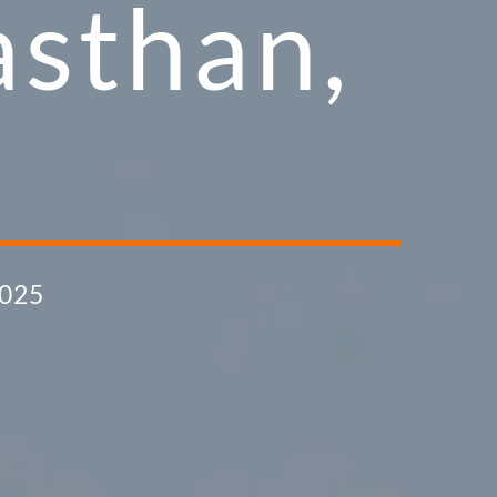
asthan,
2025