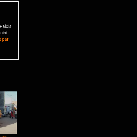
 Palois
point
e par
aner