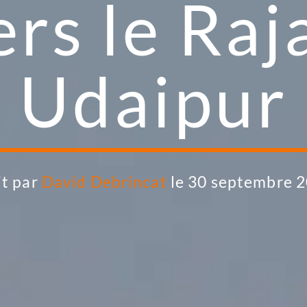
ers le Raj
Udaipur
it par
David Debrincat
le 30 septembre 