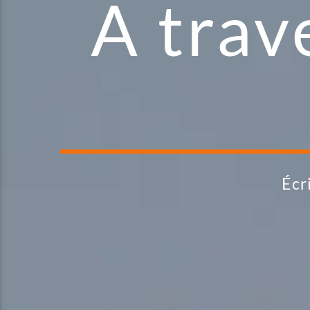
A trav
Écr