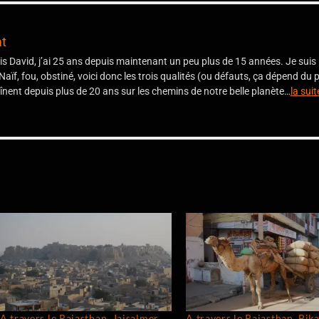
at
uis David, j’ai 25 ans depuis maintenant un peu plus de 15 années. Je suis
Naïf, fou, obstiné, voici donc les trois qualités (ou défauts, ça dépend du 
înent depuis plus de 20 ans sur les chemins de notre belle planète…
la suit
A travers le Rajasthan, Jaisalmer
A travers le Rajasthan, Bik