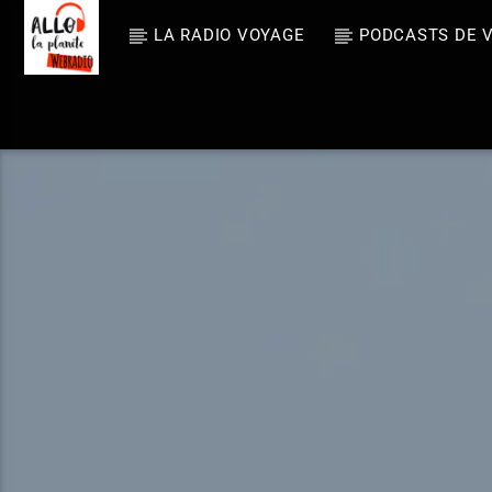
LA RADIO VOYAGE
PODCASTS DE 
En ce m
Allo La Planè
Losi
te
R.E.M.
La radio voyage