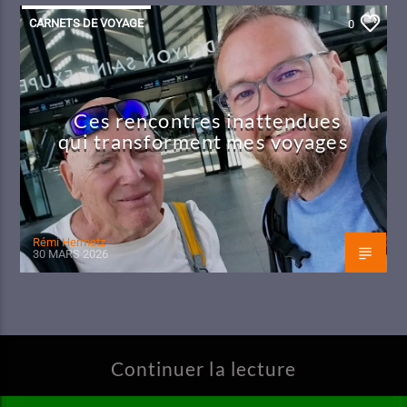
CARNETS DE VOYAGE
0
Ces rencontres inattendues
qui transforment mes voyages
Rémi Hermetz
30 MARS 2026
Continuer la lecture