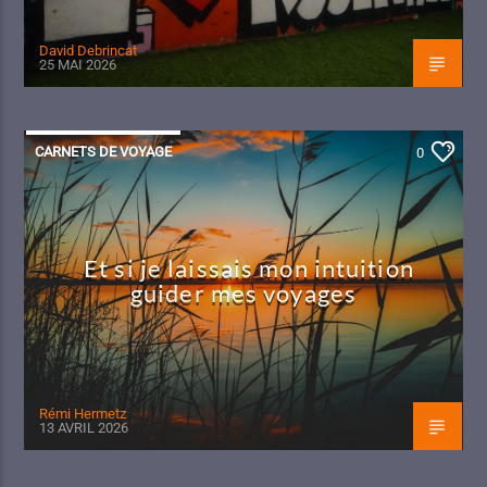
David Debrincat
25 MAI 2026
CARNETS DE VOYAGE
0
Et si je laissais mon intuition
guider mes voyages
Rémi Hermetz
13 AVRIL 2026