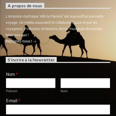
A propos de nous
L'émission mythique "Allô la Planète" est aujourd'hui une radio
voyage. Un média associatif et collaboratif pour et par les
voyageurs. Podcasts, émissions, direct, musiques du monde...
Mais pas que !
Rejoignez-nous !
S’incrire à la Newsletter
Nom
*
Prénom
Nom
E-mail
*