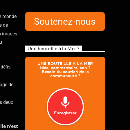
le monde
Soutenez-nous
s de
es images
st
Une bouteille à la Mer ?
 défis
yage de
s deux
le n’est