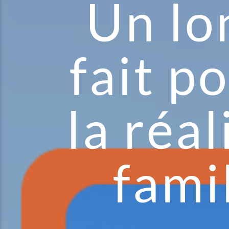
Un lo
fait p
la réa
fami