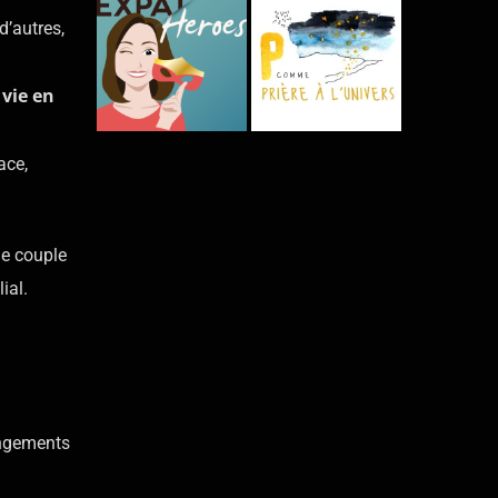
d’autres,
vie en
e
ace,
le couple
ial.
angements