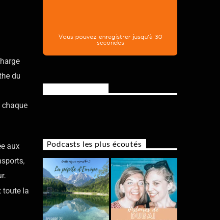
 charge
the du
Rejoignez-nous
de chaque
Podcasts les plus écoutés
ée aux
nsports,
r.
t toute la