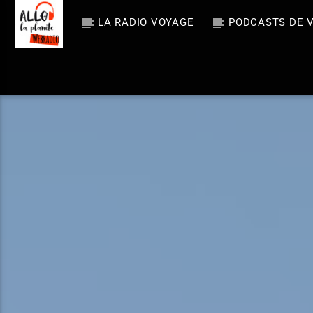
LA RADIO VOYAGE
PODCASTS DE 
En ce m
Allo La Planè
Fre
te
Rayelle
La radio voyage