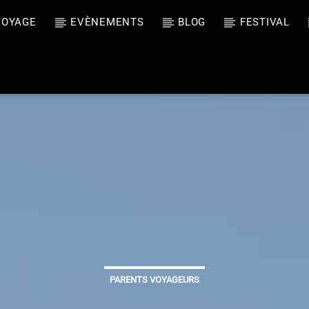
VOYAGE
EVÈNEMENTS
BLOG
FESTIVAL
oment
edom
PARENTS VOYAGEURS