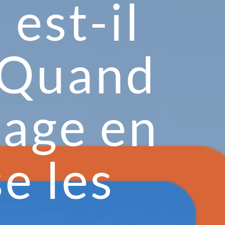
est-il
? Quand
yage en
e les