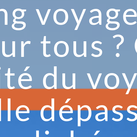
ng voyage 
our tous 
lité du vo
lle dépass