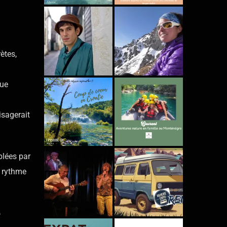
ètes,
que
isagerait
blées par
e rythme
e