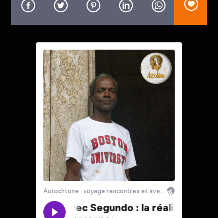
En ce moment
Unfinished
Hubert Tas, Justyna Korpas-Czarniecka, Kacper
Krupa
Allo La Planète