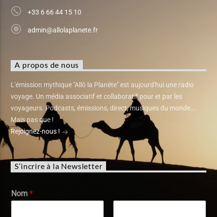
+33 6 66 44 15 10
admin@allolaplanete.fr
A propos de nous
L'émission mythique "Allô la Planète" est aujourd'hui une radio
voyage. Un média associatif et collaboratif pour et par les
voyageurs. Podcasts, émissions, direct, musiques du monde...
Mais pas que !
Rejoignez-nous !
S’incrire à la Newsletter
Nom
*