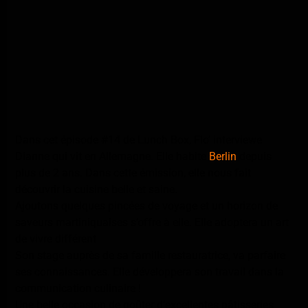
Dans cet épisode #14 de Lunch Box, Flo’ interviewe
Dianne qui vit en Allemagne. Elle habite
Berlin
depuis
plus de 2 ans. Dans cette émission, elle nous fait
découvrir la cuisine belle et saine.
Ajoutons quelques pincées de voyage et un horizon de
saveurs martiniquaises s’offre à elle. Elle adoptera un art
de vivre différent
Son stage auprès de sa famille restauratrice, va parfaire
ses connaissances. Elle développera son travail dans la
communication culinaire !
Une belle occasion de goûter d’excellentes pâtisseries