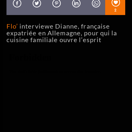
En ce moment
Get Happy
2
Judy Garland
Flo’
interviewe Dianne, française
expatriée en Allemagne, pour qui la
cuisine familiale ouvre l’esprit
Allo La Planète