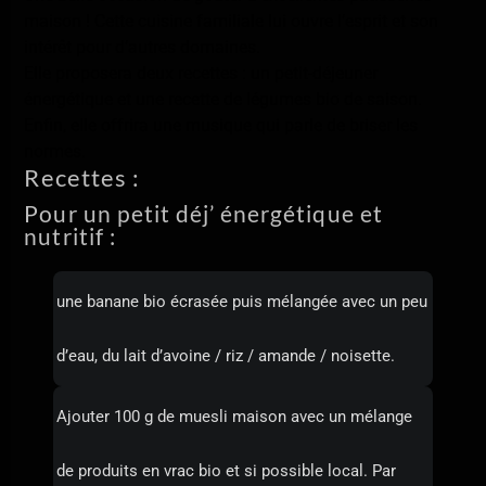
maison ! Cette cuisine familiale lui ouvre l’esprit et son
intérêt pour d’autres domaines.
Elle proposera deux recettes : un petit-déjeuner
énergétique et une recette de légumes bio de saison.
Enfin, elle offrira une musique qui parle de briser les
normes.
Recettes :
Pour un petit déj’ énergétique et
nutritif :
une banane bio écrasée puis mélangée avec un peu
d’eau, du lait d’avoine / riz / amande / noisette.
Ajouter 100 g de muesli maison avec un mélange
de produits en vrac bio et si possible local. Par