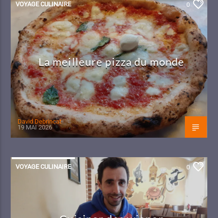
VOYAGE CULINAIRE
0
La meilleure pizza du monde
David Debrincat
19 MAI 2026
VOYAGE CULINAIRE
0