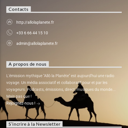
Contacts
http://allolaplanete.fr
+33 6 66 44 15 10
admin@allolaplanete.fr
A propos de nous
L'émission mythique "Allô la Planète" est aujourd'hui une radio
voyage. Un média associatif et collaboratif pour et par les
voyageurs. Podcasts, émissions, direct, musiques du monde...
Mais pas que !
Rejoignez-nous !
S’incrire à la Newsletter