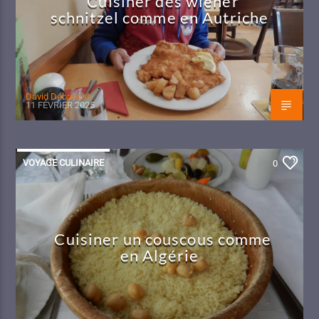
Cuisiner des wiener
schnitzel comme en Autriche
David Debrincat
11 FÉVRIER 2025
VOYAGE CULINAIRE
0
Cuisiner un couscous comme
en Algérie